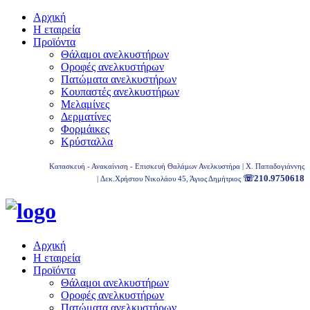
Αρχική
Η εταιρεία
Προϊόντα
Θάλαμοι ανελκυστήρων
Οροφές ανελκυστήρων
Πατώματα ανελκυστήρων
Κουπαστές ανελκυστήρων
Μελαμίνες
Δερματίνες
Φορμάικες
Κρύσταλλα
Κατασκευή - Ανακαίνιση - Επισκευή Θαλάμων Ανελκυστήρα | Χ. Παπαδογιάννης
☏210.9750618
| Δεκ.Χρήστου Νικολάου 45, Άγιος Δημήτριος
Αρχική
Η εταιρεία
Προϊόντα
Θάλαμοι ανελκυστήρων
Οροφές ανελκυστήρων
Πατώματα ανελκυστήρων