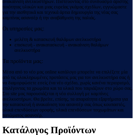
ανακαίνιση ανελκυστήρων. Πιστεύοντας στο συνδυασμό άριστης
ποιότητας υλικών και μιας ευρείας γκάμας σχεδίων, εγγυώμαστε
για την αισθητικά και τεχνικά άρτια δημιουργία της νέας σας
καμπίνας ασανσέρ ή την αναβάθμιση της παλιάς.
Οι υπηρεσίες μας:
μελέτη & κατασκευή θαλάμων ανελκυστήρα
επισκευή - ανακατασκευή - ανακαίνιση θαλάμων
ανελκυστήρα
Τα προϊόντα μας:
Μέσα από το νέο μας online κατάλογο μπορείτε να επιλέξετε μία
από τις ολοκληρωμένες προτάσεις μας για τον ανελκυστήρα σας ή
να διαμορφώσετε εσείς ένα νέο σχέδιο, χωρίς κανένα περιορισμό,
επιλέγοντας τα χρωμάτα και τα υλικά που ταιριάζουν στο χώρο σας.
Στο site μας παρουσιάζεται η νέα συλλογή με καμπίνες
ανελκυστήρων. Θα βρείτε, επίσης, τα απαραίτητα εξαρτήματα για
την κατασκευή ή ανακαίνιση του ασανσέρ σας όπως κουπαστές,
υλικά επενδύσεων οροφής, υλικά επενδύσεων τοιχωμάτων και
πατώματος ασανσέρ.
Κατάλογος Προϊόντων